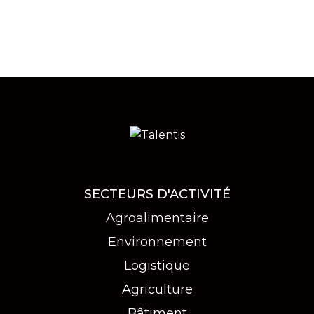
92% des entreprises clientes à s'engager
%
dans une relation de fidélité durable
SECTEURS D'ACTIVITÉ
Agroalimentaire
Environnement
Logistique
Agriculture
Bâtiment