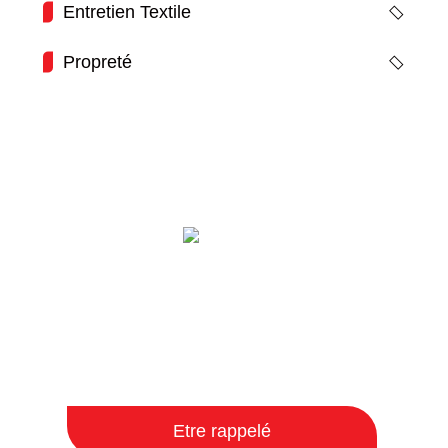
Entretien Textile
Propreté
04 22 32 87 80
contact@talentisinterim.fr
Etre rappelé