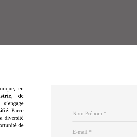
omique, en
trie, de
m s’engage
ifié
. Parce
a diversité
ortunité de