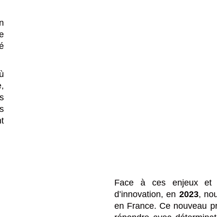
n
e
é
ù
e,
s
s
t
Face à ces enjeux et po
d’innovation, en
2023
, no
en France. Ce nouveau proj