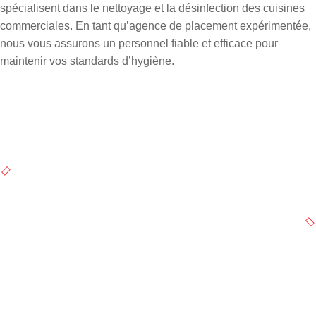
spécialisent dans le nettoyage et la désinfection des cuisines
commerciales. En tant
qu’agence de placement expérimentée
,
nous vous assurons un personnel fiable et efficace pour
maintenir vos standards d’hygiène.
Навигация
по
PREVIOUS PROJECT
Agent de Nettoyage de Zones Sensibles
записям
NEXT PROJECT
Spécialiste en Nettoyage de Sols, Bureaux,
Vitres, Tapis