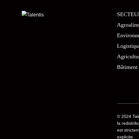
SECTEU
Agroalime
Environn
Logistiqu
Agricultu
Bâtiment
© 2024
Tal
la redistri
est stricte
explicite.