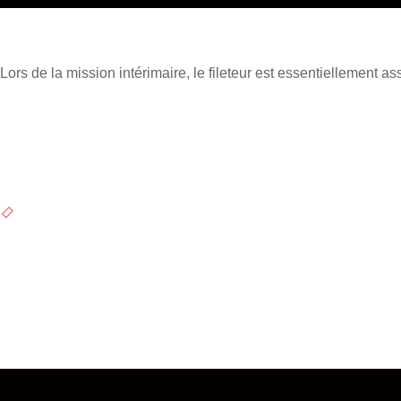
Lors de la
mission intérimaire
, le fileteur est essentiellement a
Навигация
по
PREVIOUS PROJECT
Agent de collecte des déchets/ éboueur
записям