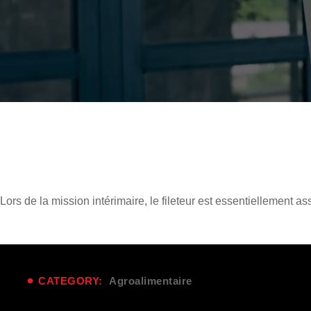
Lors de la
mission intérimaire
, le fileteur est essentiellement a
CATEGORY:
Agroalimentaire