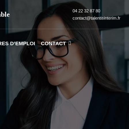
04 22 32 87 80
able
contact@talentisinterim.fr
RES D’EMPLOI
CONTACT