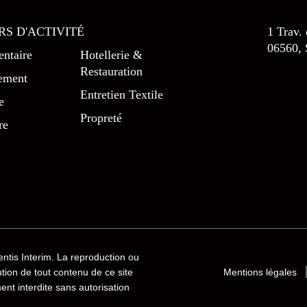
RS D'ACTIVITÉ
1 Trav.
06560, 
ntaire
Hotellerie &
Restauration
ement
Entretien Textile
e
Propreté
re
entis Interim
. La reproduction ou
bution de tout contenu de ce site
Mentions légales
ment interdite sans autorisation