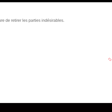
e de retirer les parties indésirables.
NEXT PROJECT
Superviseur de la découpe