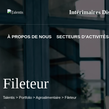
Skip
to
Intérimaires Di
content
À PROPOS DE NOUS
SECTEURS D’ACTIVITÉS
Fileteur
Talentis
>
Portfolio
>
Agroalimentaire
>
Fileteur