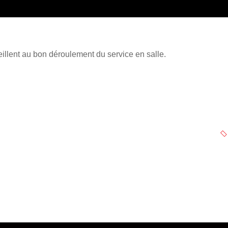
veillent au bon déroulement du service en salle.
NEXT PROJECT
Cuisinier