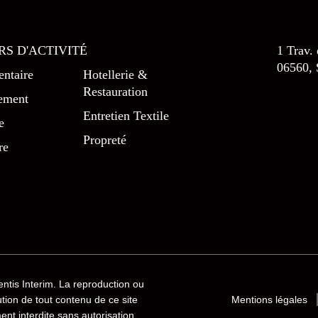
RS D'ACTIVITÉ
1 Trav.
06560, 
ntaire
Hotellerie &
Restauration
ement
Entretien Textile
e
Propreté
re
entis Interim
. La reproduction ou
bution de tout contenu de ce site
Mentions légales
ment interdite sans autorisation