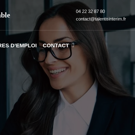
04 22 32 87 80
able
contact@talentisinterim.fr
RES D’EMPLOI
CONTACT