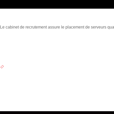
Le
cabinet de recrutement
assure le placement de serveurs quali
Навигация
по
PREVIOUS PROJECT
Commis de cuisine
записям