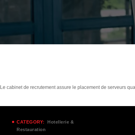
Le
cabinet de recrutement
assure le placement de serveurs quali
CATEGORY:
Hotellerie &
Restauration