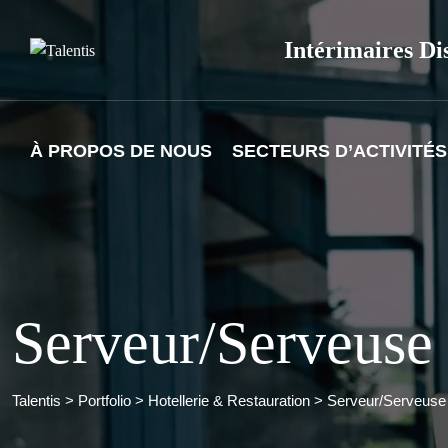
Skip
to
Intérimaires Di
content
À PROPOS DE NOUS
SECTEURS D’ACTIVITÉS
Serveur/Serveuse
Talentis
>
Portfolio
>
Hotellerie & Restauration
>
Serveur/Serveuse