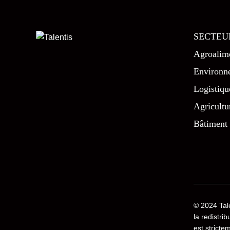
SECTEU
Agroalime
Environn
Logistiqu
Agricultu
Bâtiment
© 2024
Tal
la redistri
est stricte