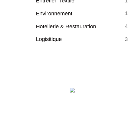
1
Entretien Textile
1
Environnement
4
Hotellerie & Restauration
3
Logisitique
04 22 32 87 80
contact@talentisinterim.fr