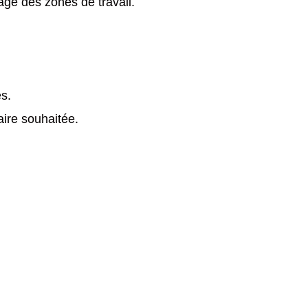
ge des zones de travail.
s.
aire souhaitée.