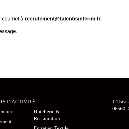
 courriel à
recrutement@talentisinterim.fr
.
message.
RS D'ACTIVITÉ
1 Trav.
06560, 
ntaire
Hotellerie &
Restauration
ement
Entretien Textile